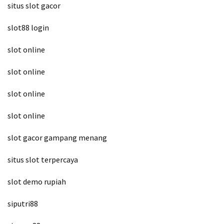
situs slot gacor
slot88 login
slot online
slot online
slot online
slot online
slot gacor gampang menang
situs slot terpercaya
slot demo rupiah
siputri88