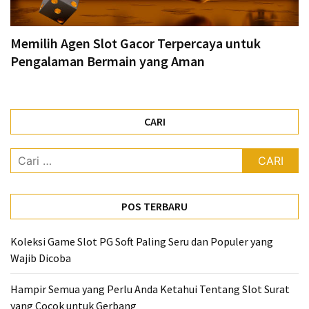
Memilih Agen Slot Gacor Terpercaya untuk
Pengalaman Bermain yang Aman
CARI
Cari
untuk:
POS TERBARU
Koleksi Game Slot PG Soft Paling Seru dan Populer yang
Wajib Dicoba
Hampir Semua yang Perlu Anda Ketahui Tentang Slot Surat
yang Cocok untuk Gerbang