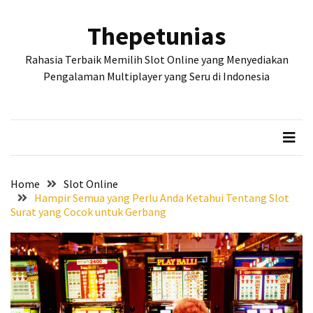
Skip
Skip
to
to
Thepetunias
content
content
POS-
Rahasia Terbaik Memilih Slot Online yang Menyediakan
POS
TERBARU
Pengalaman Multiplayer yang Seru di Indonesia
Koleksi
Game
Slot
PG
Soft
Home
Slot Online
Paling
Hampir Semua yang Perlu Anda Ketahui Tentang Slot
Seru
Surat yang Cocok untuk Gerbang
dan
Populer
yang
Wajib
Dicoba