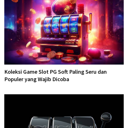
Koleksi Game Slot PG Soft Paling Seru dan
Populer yang Wajib Dicoba