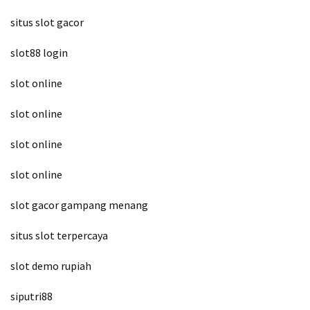
situs slot gacor
slot88 login
slot online
slot online
slot online
slot online
slot gacor gampang menang
situs slot terpercaya
slot demo rupiah
siputri88