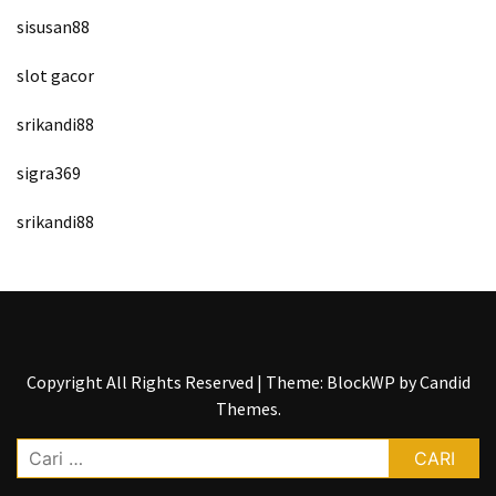
sisusan88
slot gacor
srikandi88
sigra369
srikandi88
Copyright All Rights Reserved
|
Theme: BlockWP by
Candid
Themes
.
Cari
untuk: