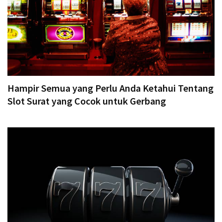
Hampir Semua yang Perlu Anda Ketahui Tentang
Slot Surat yang Cocok untuk Gerbang