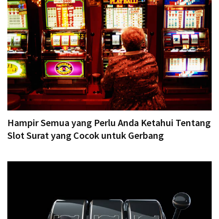
Hampir Semua yang Perlu Anda Ketahui Tentang
Slot Surat yang Cocok untuk Gerbang