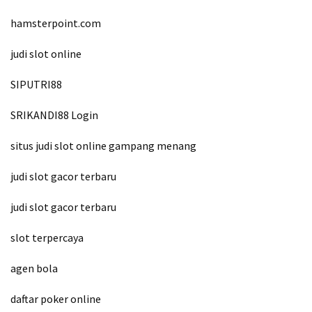
hamsterpoint.com
judi slot online
SIPUTRI88
SRIKANDI88 Login
situs judi slot online gampang menang
judi slot gacor terbaru
judi slot gacor terbaru
slot terpercaya
agen bola
daftar poker online