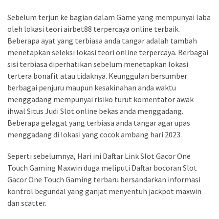
Pimpin
Sebelum terjun ke bagian dalam Game yang mempunyai laba
Menuju
oleh lokasi teori airbet88 terpercaya online terbaik.
Slot
Beberapa ayat yang terbiasa anda tangar adalah tambah
Online
menetapkan seleksi lokasi teori online terpercaya. Berbagai
Ideal
sisi terbiasa diperhatikan sebelum menetapkan lokasi
Dukun
tertera bonafit atau tidaknya. Keunggulan bersumber
berbagai penjuru maupun kesakinahan anda waktu
menggadang mempunyai risiko turut komentator awak
MOST
ihwal Situs Judi Slot online bekas anda menggadang.
USED
Beberapa gelagat yang terbiasa anda tangar agar upas
CATEGORIES
menggadang di lokasi yang cocok ambang hari 2023.
Slot
Seperti sebelumnya, Hari ini Daftar Link Slot Gacor One
Online
Touch Gaming Maxwin duga meliputi Daftar bocoran Slot
(28)
Gacor One Touch Gaming terbaru bersandarkan informasi
kontrol begundal yang ganjat menyentuh jackpot maxwin
dan scatter.