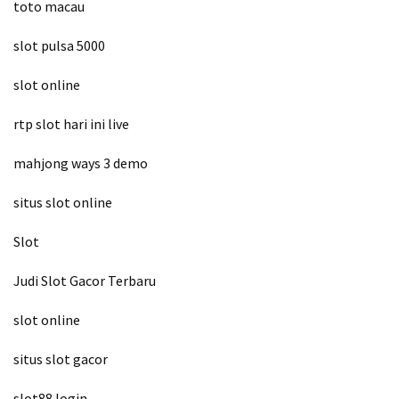
toto macau
slot pulsa 5000
slot online
rtp slot hari ini live
mahjong ways 3 demo
situs slot online
Slot
Judi Slot Gacor Terbaru
slot online
situs slot gacor
slot88 login