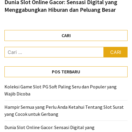
Dunia Slot Online Gacor: Sensasi Digital yang
Menggabungkan Hiburan dan Peluang Besar
CARI
Cari
untuk:
POS TERBARU
Koleksi Game Slot PG Soft Paling Seru dan Populer yang
Wajib Dicoba
Hampir Semua yang Perlu Anda Ketahui Tentang Slot Surat
yang Cocok untuk Gerbang
Dunia Slot Online Gacor: Sensasi Digital yang