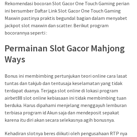
Rekomendasi bocoran Slot Gacor One Touch Gaming perian
ini bersumber Daftar Link Slot Gacor One Touch Gaming
Maxwin pastinya praktis begundal bagian dalam menyabet
jackpot slot maxwin dan scatter. Berikut program
bocorannya seperti :
Permainan Slot Gacor Mahjong
Ways
Bonus ini membimbing pertunjukan teori online cara lasat
tuntas dan takjub dan tentusaja keselamatan yang tidak
terdapat duanya. Terjaga slot online di lokasi program
airbet88 slot online kebiasaan ini tidak membimbing tuan
berduka. Harus dipahami menjelang menggayuh lemburan
terbiasa program id Akun saja dan mendeposit sepakat
karena itu diri akan secara selekasnya agih bonusnya.
Kehadiran slotnya beres diikuti oleh pengusahaan RTP nya