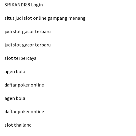
SRIKANDI88 Login
situs judi slot online gampang menang
judi slot gacor terbaru
judi slot gacor terbaru
slot terpercaya
agen bola
daftar poker online
agen bola
daftar poker online
slot thailand